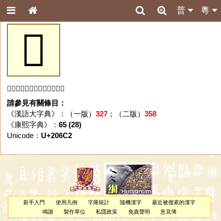
普
粵
𠛂
「𠛂」字未收錄於本資料庫。
請參見有關條目：
《漢語大字典》：（一版）
327
；（二版）
358
《康熙字典》：
65 (28)
Unicode：
U+206C2
新手入門
使用凡例
字庫統計
隨機漢字
最近被搜索的漢字
鳴謝
製作單位
私隱政策
免責聲明
意見簿