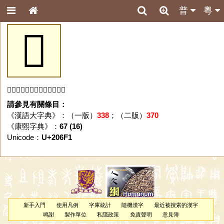
普
粵
𠛱
「𠛱」字未收錄於本資料庫。
請參見有關條目：
《漢語大字典》：（一版）
338
；（二版）
370
《康熙字典》：
67 (16)
Unicode：
U+206F1
新手入門
使用凡例
字庫統計
隨機漢字
最近被搜索的漢字
鳴謝
製作單位
私隱政策
免責聲明
意見簿