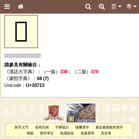
普
粵
𠜓
「𠜓」字未收錄於本資料庫。
請參見有關條目：
《漢語大字典》：（一版）
338
；（二版）
370
《康熙字典》：
68 (7)
Unicode：
U+20713
新手入門
使用凡例
字庫統計
隨機漢字
最近被搜索的漢字
鳴謝
製作單位
私隱政策
免責聲明
意見簿