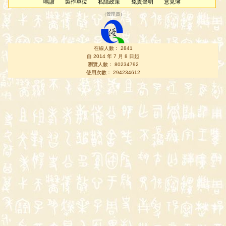
鳴謝
製作單位
私隱政策
免責聲明
意見簿
（
管理員
）
在線人數： 2841
自 2014 年 7 月 8 日起
瀏覽人數： 80234792
使用次數： 294234612