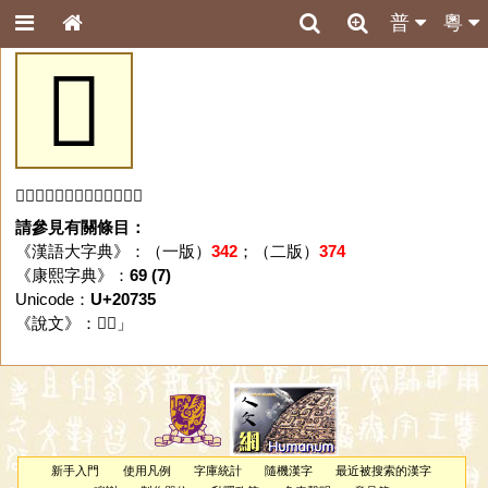
普
粵
𠜵
「𠜵」字未收錄於本資料庫。
請參見有關條目：
《漢語大字典》：（一版）
342
；（二版）
374
《康熙字典》：
69 (7)
Unicode：
U+20735
《說文》：「
𠜵
」
新手入門
使用凡例
字庫統計
隨機漢字
最近被搜索的漢字