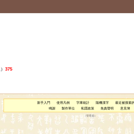
版）
375
新手入門
使用凡例
字庫統計
隨機漢字
最近被搜索
鳴謝
製作單位
私隱政策
免責聲明
意見簿
（
管理員
）