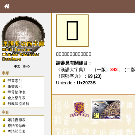
𠜻
「𠜻」字未收錄於本資料庫。
請參見有關條目：
中文
ENG
《漢語大字典》：（一版）
343
；（二
字形
《康熙字典》：
69 (23)
部首索引
Unicode：
U+2073B
筆畫索引
甲骨部件表
金文部件表
形義源流通解
字音
粵語音節表
粵語聲母表
粵語韻母表