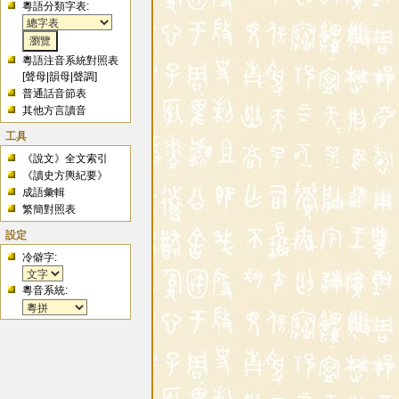
粵語分類字表:
粵語注音系統對照表
[
聲母
|
韻母
|
聲調
]
普通話音節表
其他方言讀音
工具
《說文》全文索引
《讀史方輿紀要》
成語彙輯
繁簡對照表
設定
冷僻字:
粵音系統: