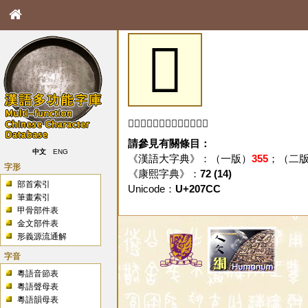
𠟌
「𠟌」字未收錄於本資料庫。
請參見有關條目：
中文
ENG
《漢語大字典》：（一版）
355
；（二
字形
《康熙字典》：
72 (14)
部首索引
Unicode：
U+207CC
筆畫索引
甲骨部件表
金文部件表
形義源流通解
字音
粵語音節表
粵語聲母表
粵語韻母表