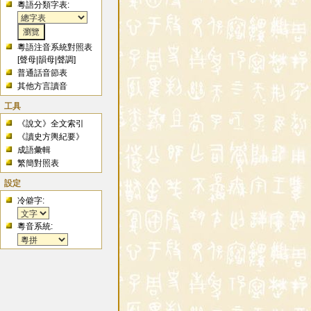
粵語分類字表:
粵語注音系統對照表
[
聲母
|
韻母
|
聲調
]
普通話音節表
其他方言讀音
工具
《說文》全文索引
《讀史方輿紀要》
成語彙輯
繁簡對照表
設定
冷僻字:
粵音系統: