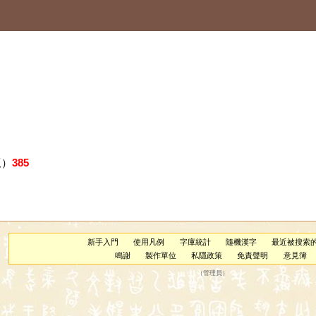
版）
385
新手入門
使用凡例
字庫統計
隨機漢字
最近被搜索
鳴謝
製作單位
私隱政策
免責聲明
意見簿
（
管理員
）