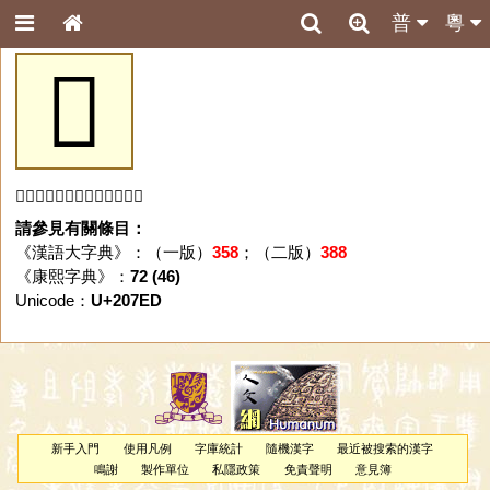
普
粵
𠟭
「𠟭」字未收錄於本資料庫。
請參見有關條目：
《漢語大字典》：（一版）
358
；（二版）
388
《康熙字典》：
72 (46)
Unicode：
U+207ED
新手入門
使用凡例
字庫統計
隨機漢字
最近被搜索的漢字
鳴謝
製作單位
私隱政策
免責聲明
意見簿