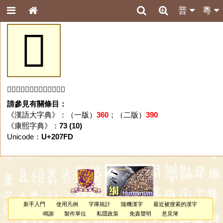
普
粵
𠟽
「𠟽」字未收錄於本資料庫。
請參見有關條目：
《漢語大字典》：（一版）
360
；（二版）
390
《康熙字典》：
73 (10)
Unicode：
U+207FD
新手入門
使用凡例
字庫統計
隨機漢字
最近被搜索的漢字
鳴謝
製作單位
私隱政策
免責聲明
意見簿