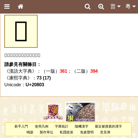
普
粵
𠠃
「𠠃」字未收錄於本資料庫。
請參見有關條目：
《漢語大字典》：（一版）
361
；（二版）
394
《康熙字典》：
73 (17)
Unicode：
U+20803
新手入門
使用凡例
字庫統計
隨機漢字
最近被搜索的漢字
鳴謝
製作單位
私隱政策
免責聲明
意見簿