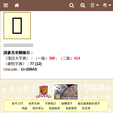
普
粵
𠢠
「𠢠」字未收錄於本資料庫。
請參見有關條目：
《漢語大字典》：（一版）
380
；（二版）
414
《康熙字典》：
77 (12)
Unicode：
U+208A0
新手入門
使用凡例
字庫統計
隨機漢字
最近被搜索的漢字
鳴謝
製作單位
私隱政策
免責聲明
意見簿