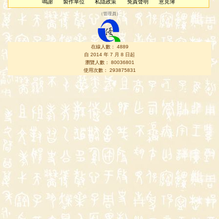
鳴謝
製作單位
私隱政策
免責聲明
意見簿
（
管理員
）
在線人數： 4889
自 2014 年 7 月 8 日起
瀏覽人數： 80036801
使用次數： 293875831