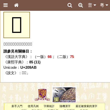
普
粵
𠦫
「𠦫」字未收錄於本資料庫。
請參見有關條目：
《漢語大字典》：（一版）
66
；（二版）
75
《康熙字典》：
85 (11)
Unicode：
U+209AB
《說文》：「
𠦫
」
新手入門
使用凡例
字庫統計
隨機漢字
最近被搜索的漢字