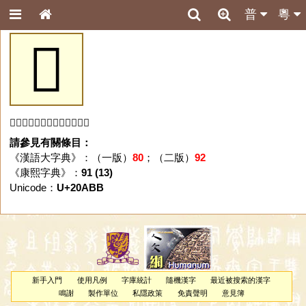
普
粵
𠪻
「𠪻」字未收錄於本資料庫。
請參見有關條目：
《漢語大字典》：（一版）
80
；（二版）
92
《康熙字典》：
91 (13)
Unicode：
U+20ABB
新手入門
使用凡例
字庫統計
隨機漢字
最近被搜索的漢字
鳴謝
製作單位
私隱政策
免責聲明
意見簿