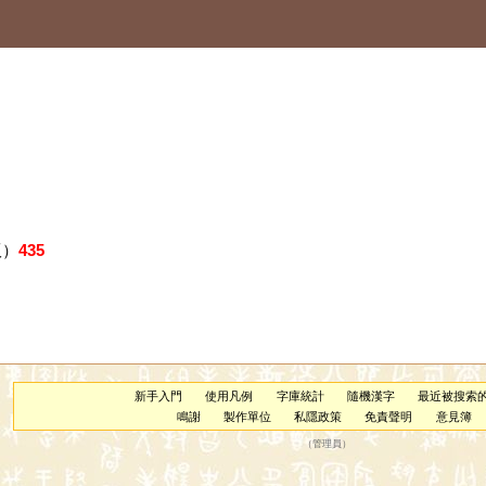
版）
435
新手入門
使用凡例
字庫統計
隨機漢字
最近被搜索
鳴謝
製作單位
私隱政策
免責聲明
意見簿
（
管理員
）