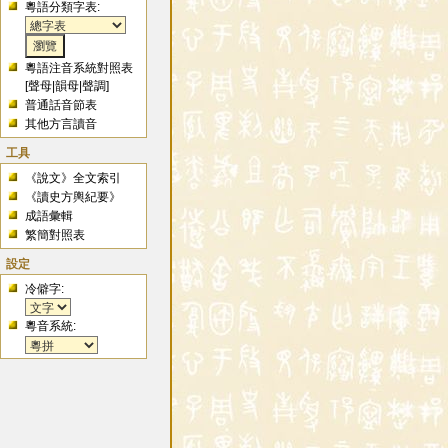
粵語分類字表:
粵語注音系統對照表
[
聲母
|
韻母
|
聲調
]
普通話音節表
其他方言讀音
工具
《說文》全文索引
《讀史方輿紀要》
成語彙輯
繁簡對照表
設定
冷僻字:
粵音系統: