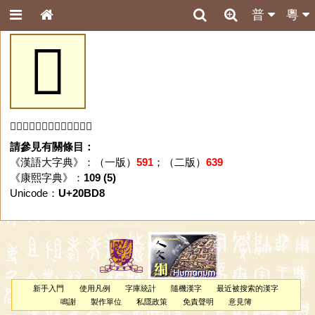
普
粵
𠯘
「𠯘」字未收錄於本資料庫。
請參見有關條目：
《漢語大字典》：（一版）
591
；（二版）
639
《康熙字典》：
109 (5)
Unicode：
U+20BD8
新手入門
使用凡例
字庫統計
隨機漢字
最近被搜索的漢字
鳴謝
製作單位
私隱政策
免責聲明
意見簿