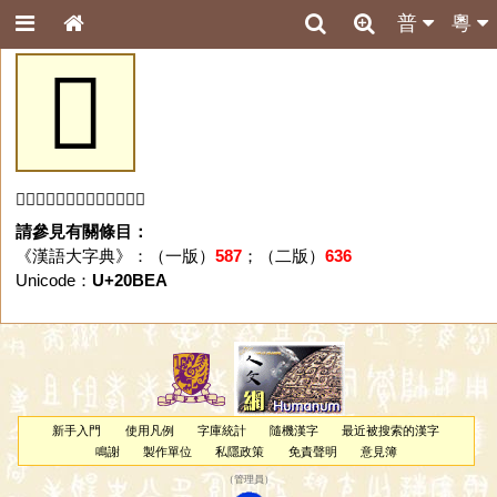
普
粵
𠯪
「𠯪」字未收錄於本資料庫。
請參見有關條目：
《漢語大字典》：（一版）
587
；（二版）
636
Unicode：
U+20BEA
新手入門
使用凡例
字庫統計
隨機漢字
最近被搜索的漢字
鳴謝
製作單位
私隱政策
免責聲明
意見簿
（
管理員
）