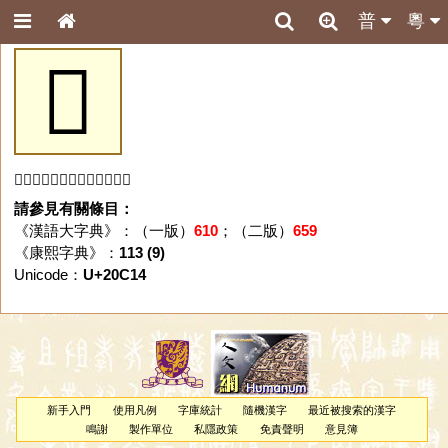
普
粵
𠰔
「𠰔」字未收錄於本資料庫。
請參見有關條目：
《漢語大字典》：（一版）
610
；（二版）
659
《康熙字典》：
113 (9)
Unicode：
U+20C14
新手入門
使用凡例
字庫統計
隨機漢字
最近被搜索的漢字
鳴謝
製作單位
私隱政策
免責聲明
意見簿