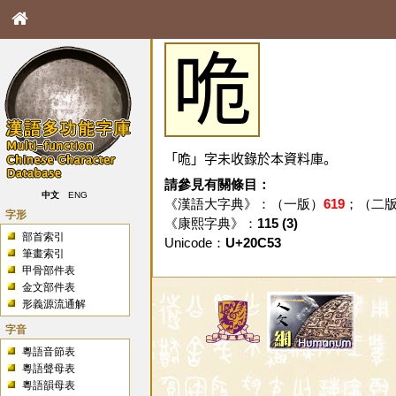
𠱓
「𠱓」字未收錄於本資料庫。
請參見有關條目：
中文
ENG
《漢語大字典》：（一版）
619
；（二
字形
《康熙字典》：
115 (3)
部首索引
Unicode：
U+20C53
筆畫索引
甲骨部件表
金文部件表
形義源流通解
字音
粵語音節表
粵語聲母表
粵語韻母表