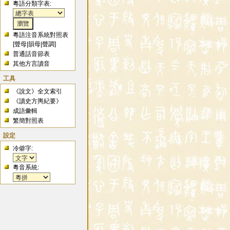
粵語分類字表:
粵語注音系統對照表
[
聲母
|
韻母
|
聲調
]
普通話音節表
其他方言讀音
工具
《說文》全文索引
《讀史方輿紀要》
成語彙輯
繁簡對照表
設定
冷僻字:
粵音系統: