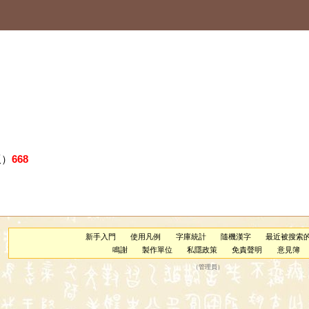
版）
668
新手入門
使用凡例
字庫統計
隨機漢字
最近被搜索
鳴謝
製作單位
私隱政策
免責聲明
意見簿
（
管理員
）