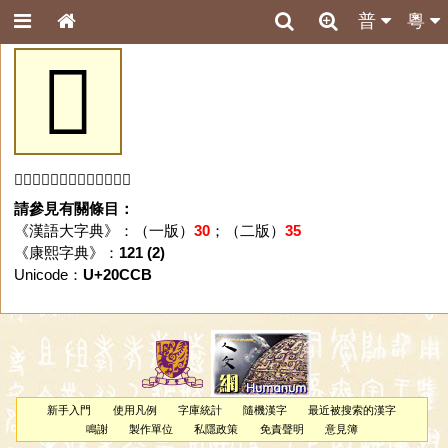
普
粵
𠳋
「𠳋」字未收錄於本資料庫。
請參見有關條目：
《漢語大字典》：（一版）
30
；（二版）
35
《康熙字典》：
121 (2)
Unicode：
U+20CCB
新手入門
使用凡例
字庫統計
隨機漢字
最近被搜索的漢字
鳴謝
製作單位
私隱政策
免責聲明
意見簿