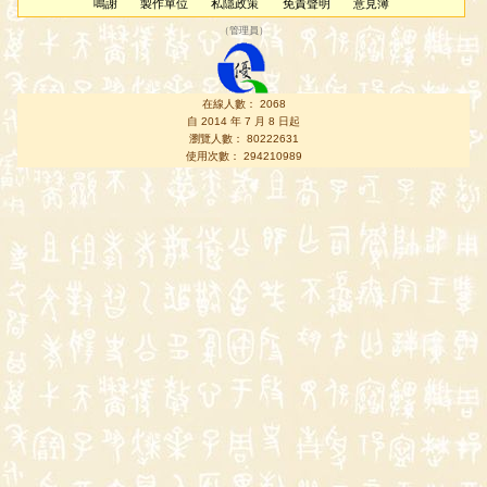
鳴謝
製作單位
私隱政策
免責聲明
意見簿
（
管理員
）
在線人數： 2068
自 2014 年 7 月 8 日起
瀏覽人數： 80222631
使用次數： 294210989