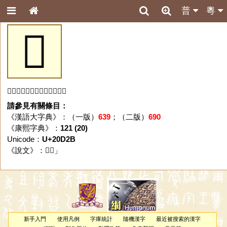
普
粵
𠴫
「𠴫」字未收錄於本資料庫。
請參見有關條目：
《漢語大字典》：（一版）
639
；（二版）
690
《康熙字典》：
121 (20)
Unicode：
U+20D2B
《說文》：「
𠴫
」
新手入門
使用凡例
字庫統計
隨機漢字
最近被搜索的漢字