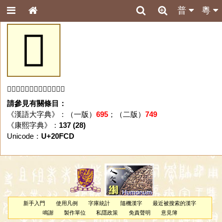
普
粵
𠿍
「𠿍」字未收錄於本資料庫。
請參見有關條目：
《漢語大字典》：（一版）
695
；（二版）
749
《康熙字典》：
137 (28)
Unicode：
U+20FCD
新手入門
使用凡例
字庫統計
隨機漢字
最近被搜索的漢字
鳴謝
製作單位
私隱政策
免責聲明
意見簿