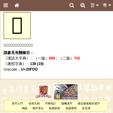
普
粵
𠿝
「𠿝」字未收錄於本資料庫。
請參見有關條目：
《漢語大字典》：（一版）
689
；（二版）
742
《康熙字典》：
138 (19)
Unicode：
U+20FDD
新手入門
使用凡例
字庫統計
隨機漢字
最近被搜索的漢字
鳴謝
製作單位
私隱政策
免責聲明
意見簿