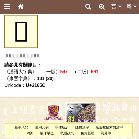
普
粵
𡙜
「𡙜」字未收錄於本資料庫。
請參見有關條目：
《漢語大字典》：（一版）
547
；（二版）
591
《康熙字典》：
181 (20)
Unicode：
U+2165C
新手入門
使用凡例
字庫統計
隨機漢字
最近被搜索的漢字
鳴謝
製作單位
私隱政策
免責聲明
意見簿