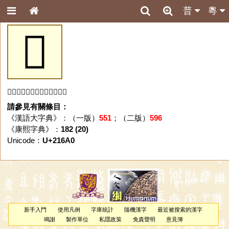
普
粵
𡚠
「𡚠」字未收錄於本資料庫。
請參見有關條目：
《漢語大字典》：（一版）
551
；（二版）
596
《康熙字典》：
182 (20)
Unicode：
U+216A0
新手入門
使用凡例
字庫統計
隨機漢字
最近被搜索的漢字
鳴謝
製作單位
私隱政策
免責聲明
意見簿