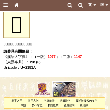
普
粵
𡠚
「𡠚」字未收錄於本資料庫。
請參見有關條目：
《漢語大字典》：（一版）
1077
；（二版）
1147
《康熙字典》：
198 (6)
Unicode：
U+2181A
新手入門
使用凡例
字庫統計
隨機漢字
最近被搜索的漢字
鳴謝
製作單位
私隱政策
免責聲明
意見簿