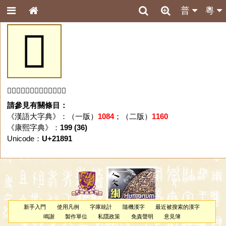
普
粵
𡢑
「𡢑」字未收錄於本資料庫。
請參見有關條目：
《漢語大字典》：（一版）
1084
；（二版）
1160
《康熙字典》：
199 (36)
Unicode：
U+21891
新手入門
使用凡例
字庫統計
隨機漢字
最近被搜索的漢字
鳴謝
製作單位
私隱政策
免責聲明
意見簿