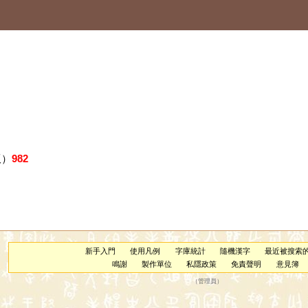
版）
982
新手入門
使用凡例
字庫統計
隨機漢字
最近被搜索
鳴謝
製作單位
私隱政策
免責聲明
意見簿
（
管理員
）