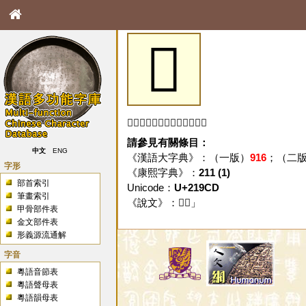
𡧍
「𡧍」字未收錄於本資料庫。
請參見有關條目：
中文
ENG
《漢語大字典》：（一版）
916
；（二
字形
《康熙字典》：
211 (1)
部首索引
Unicode：
U+219CD
筆畫索引
《說文》：「
𡧍
」
甲骨部件表
金文部件表
形義源流通解
字音
粵語音節表
粵語聲母表
粵語韻母表