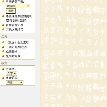
粵語分類字表:
粵語注音系統對照表
[
聲母
|
韻母
|
聲調
]
普通話音節表
其他方言讀音
工具
《說文》全文索引
《讀史方輿紀要》
成語彙輯
繁簡對照表
設定
冷僻字:
粵音系統: