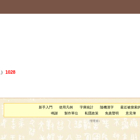
版）
1028
新手入門
使用凡例
字庫統計
隨機漢字
最近被搜索
鳴謝
製作單位
私隱政策
免責聲明
意見簿
（
管理員
）