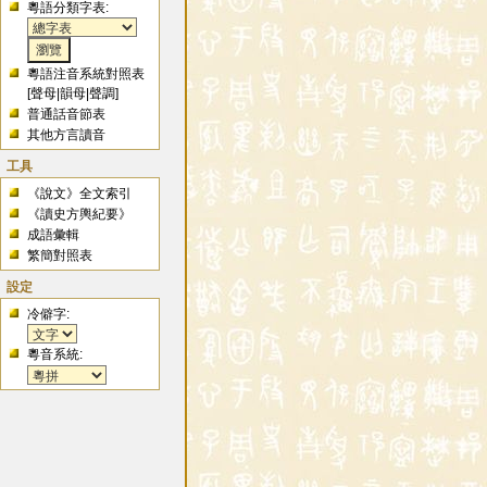
粵語分類字表:
粵語注音系統對照表
[
聲母
|
韻母
|
聲調
]
普通話音節表
其他方言讀音
工具
《說文》全文索引
《讀史方輿紀要》
成語彙輯
繁簡對照表
設定
冷僻字:
粵音系統: