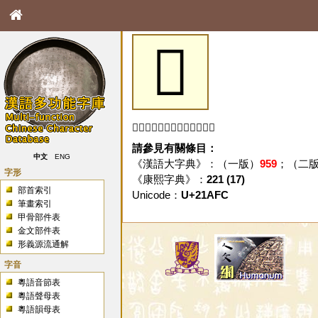
𡫼
「𡫼」字未收錄於本資料庫。
請參見有關條目：
中文
ENG
《漢語大字典》：（一版）
959
；（二
字形
《康熙字典》：
221 (17)
部首索引
Unicode：
U+21AFC
筆畫索引
甲骨部件表
金文部件表
形義源流通解
字音
粵語音節表
粵語聲母表
粵語韻母表