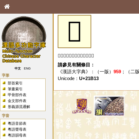
𡬓
「𡬓」字未收錄於本資料庫。
請參見有關條目：
中文
ENG
《漢語大字典》：（一版）
959
；（二
字形
Unicode：
U+21B13
部首索引
筆畫索引
甲骨部件表
金文部件表
形義源流通解
字音
粵語音節表
粵語聲母表
粵語韻母表