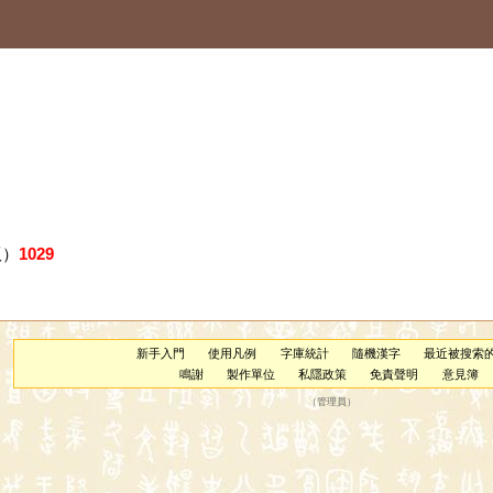
版）
1029
新手入門
使用凡例
字庫統計
隨機漢字
最近被搜索
鳴謝
製作單位
私隱政策
免責聲明
意見簿
（
管理員
）