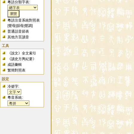
粵語分類字表:
粵語注音系統對照表
[
聲母
|
韻母
|
聲調
]
普通話音節表
其他方言讀音
工具
《說文》全文索引
《讀史方輿紀要》
成語彙輯
繁簡對照表
設定
冷僻字:
粵音系統: