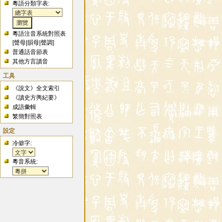
粵語分類字表:
粵語注音系統對照表
[
聲母
|
韻母
|
聲調
]
普通話音節表
其他方言讀音
工具
《說文》全文索引
《讀史方輿紀要》
成語彙輯
繁簡對照表
設定
冷僻字:
粵音系統: