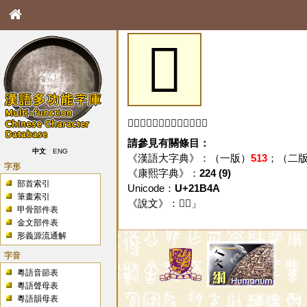
𡭊
「𡭊」字未收錄於本資料庫。
請參見有關條目：
中文
ENG
《漢語大字典》：（一版）
513
；（二
字形
《康熙字典》：
224 (9)
部首索引
Unicode：
U+21B4A
筆畫索引
《說文》：「
𡭊
」
甲骨部件表
金文部件表
形義源流通解
字音
粵語音節表
粵語聲母表
粵語韻母表