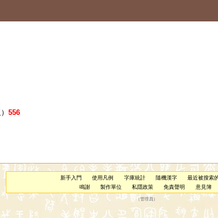
版）
556
新手入門
使用凡例
字庫統計
隨機漢字
最近被搜索
鳴謝
製作單位
私隱政策
免責聲明
意見簿
（
管理員
）