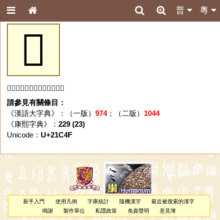
普
粵
𡱏
「𡱏」字未收錄於本資料庫。
請參見有關條目：
《漢語大字典》：（一版）
974
；（二版）
1044
《康熙字典》：
229 (23)
Unicode：
U+21C4F
新手入門
使用凡例
字庫統計
隨機漢字
最近被搜索的漢字
鳴謝
製作單位
私隱政策
免責聲明
意見簿