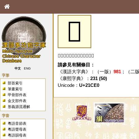
𡳠
「𡳠」字未收錄於本資料庫。
請參見有關條目：
中文
ENG
《漢語大字典》：（一版）
981
；（二
字形
《康熙字典》：
231 (50)
部首索引
Unicode：
U+21CE0
筆畫索引
甲骨部件表
金文部件表
形義源流通解
字音
粵語音節表
粵語聲母表
粵語韻母表