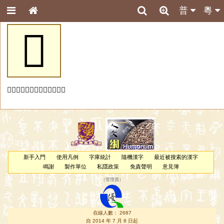
普
粵
𡸓
「𡸓」字未收錄於本資料庫。
新手入門
使用凡例
字庫統計
隨機漢字
最近被搜索的漢字
鳴謝
製作單位
私隱政策
免責聲明
意見簿
（
管理員
）
在線人數： 2687
自 2014 年 7 月 8 日起