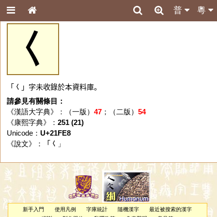
普
粵
𡿨
「𡿨」字未收錄於本資料庫。
請參見有關條目：
《漢語大字典》：（一版）
47
；（二版）
54
《康熙字典》：
251 (21)
Unicode：
U+21FE8
《說文》：「
𡿨
」
新手入門
使用凡例
字庫統計
隨機漢字
最近被搜索的漢字