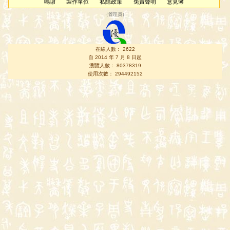
鳴謝
製作單位
私隱政策
免責聲明
意見簿
（
管理員
）
在線人數： 2622
自 2014 年 7 月 8 日起
瀏覽人數： 80378319
使用次數： 294492152