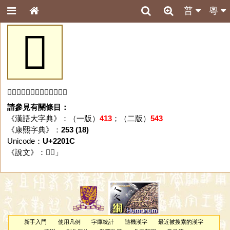
普
粵
𢀜
「𢀜」字未收錄於本資料庫。
請參見有關條目：
《漢語大字典》：（一版）
413
；（二版）
543
《康熙字典》：
253 (18)
Unicode：
U+2201C
《說文》：「
𢀜
」
新手入門
使用凡例
字庫統計
隨機漢字
最近被搜索的漢字