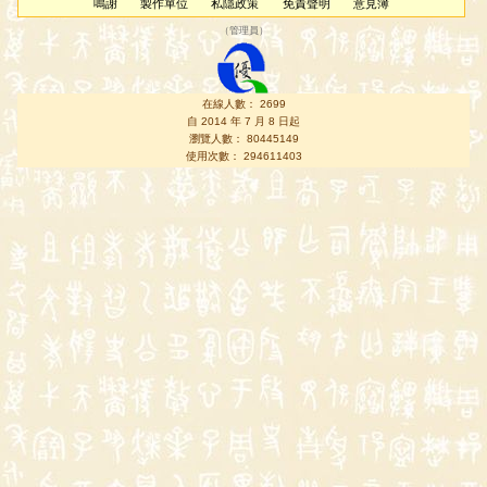
鳴謝
製作單位
私隱政策
免責聲明
意見簿
（
管理員
）
在線人數： 2699
自 2014 年 7 月 8 日起
瀏覽人數： 80445149
使用次數： 294611403