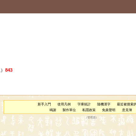
版）
843
新手入門
使用凡例
字庫統計
隨機漢字
最近被搜索
鳴謝
製作單位
私隱政策
免責聲明
意見簿
（
管理員
）