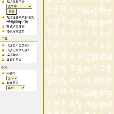
粵語分類字表:
粵語注音系統對照表
[
聲母
|
韻母
|
聲調
]
普通話音節表
其他方言讀音
工具
《說文》全文索引
《讀史方輿紀要》
成語彙輯
繁簡對照表
設定
冷僻字:
粵音系統: