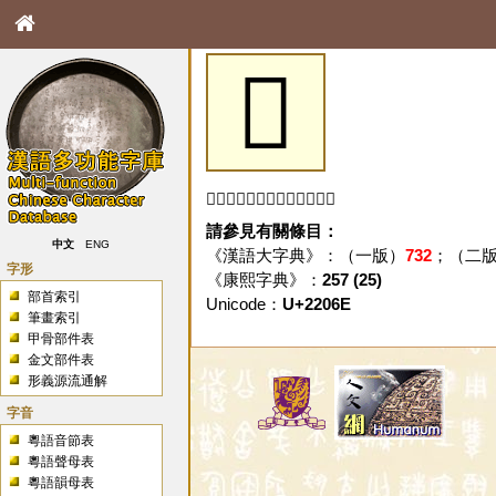
𢁮
「𢁮」字未收錄於本資料庫。
請參見有關條目：
中文
ENG
《漢語大字典》：（一版）
732
；（二
字形
《康熙字典》：
257 (25)
部首索引
Unicode：
U+2206E
筆畫索引
甲骨部件表
金文部件表
形義源流通解
字音
粵語音節表
粵語聲母表
粵語韻母表