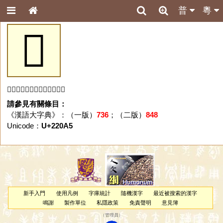
普
粵
𢂥
「𢂥」字未收錄於本資料庫。
請參見有關條目：
《漢語大字典》：（一版）
736
；（二版）
848
Unicode：
U+220A5
新手入門
使用凡例
字庫統計
隨機漢字
最近被搜索的漢字
鳴謝
製作單位
私隱政策
免責聲明
意見簿
（
管理員
）