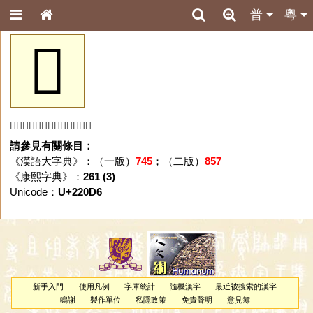
普
粵
𢃖
「𢃖」字未收錄於本資料庫。
請參見有關條目：
《漢語大字典》：（一版）
745
；（二版）
857
《康熙字典》：
261 (3)
Unicode：
U+220D6
新手入門
使用凡例
字庫統計
隨機漢字
最近被搜索的漢字
鳴謝
製作單位
私隱政策
免責聲明
意見簿