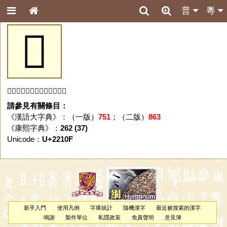
普
粵
𢄏
「𢄏」字未收錄於本資料庫。
請參見有關條目：
《漢語大字典》：（一版）
751
；（二版）
863
《康熙字典》：
262 (37)
Unicode：
U+2210F
新手入門
使用凡例
字庫統計
隨機漢字
最近被搜索的漢字
鳴謝
製作單位
私隱政策
免責聲明
意見簿