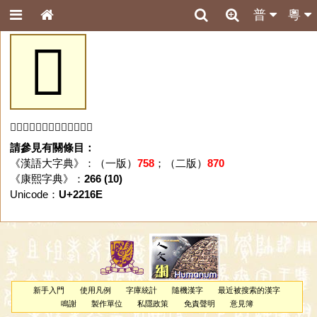
普
粵
𢅮
「𢅮」字未收錄於本資料庫。
請參見有關條目：
《漢語大字典》：（一版）
758
；（二版）
870
《康熙字典》：
266 (10)
Unicode：
U+2216E
新手入門
使用凡例
字庫統計
隨機漢字
最近被搜索的漢字
鳴謝
製作單位
私隱政策
免責聲明
意見簿