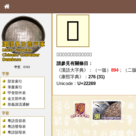
𢉩
「𢉩」字未收錄於本資料庫。
請參見有關條目：
中文
ENG
《漢語大字典》：（一版）
894
；（二
字形
《康熙字典》：
276 (31)
部首索引
Unicode：
U+22269
筆畫索引
甲骨部件表
金文部件表
形義源流通解
字音
粵語音節表
粵語聲母表
粵語韻母表