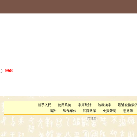
版）
958
新手入門
使用凡例
字庫統計
隨機漢字
最近被搜索
鳴謝
製作單位
私隱政策
免責聲明
意見簿
（
管理員
）