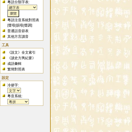
粵語分類字表:
粵語注音系統對照表
[
聲母
|
韻母
|
聲調
]
普通話音節表
其他方言讀音
工具
《說文》全文索引
《讀史方輿紀要》
成語彙輯
繁簡對照表
設定
冷僻字:
粵音系統: