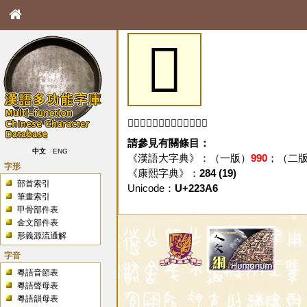
𢎦
「𢎦」字未收錄於本資料庫。
請參見有關條目：
中文
ENG
《漢語大字典》：（一版）
990
；（二
字形
《康熙字典》：
284 (19)
部首索引
Unicode：
U+223A6
筆畫索引
甲骨部件表
金文部件表
形義源流通解
字音
粵語音節表
粵語聲母表
粵語韻母表