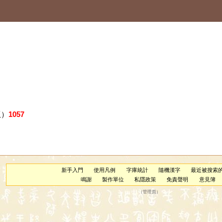
版）
1057
新手入門
使用凡例
字庫統計
隨機漢字
最近被搜索
鳴謝
製作單位
私隱政策
免責聲明
意見簿
（
管理員
）