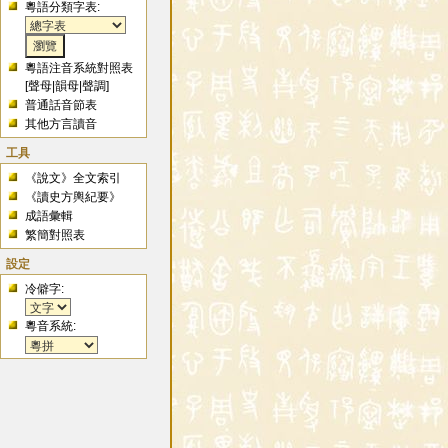
粵語分類字表:
粵語注音系統對照表
[
聲母
|
韻母
|
聲調
]
普通話音節表
其他方言讀音
工具
《說文》全文索引
《讀史方輿紀要》
成語彙輯
繁簡對照表
設定
冷僻字:
粵音系統: