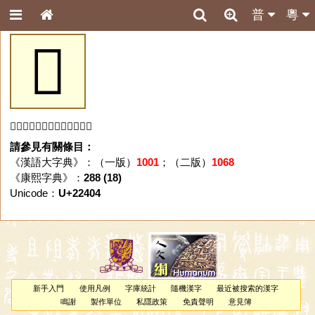
普
粵
𢐄
「𢐄」字未收錄於本資料庫。
請參見有關條目：
《漢語大字典》：（一版）
1001
；（二版）
1068
《康熙字典》：
288 (18)
Unicode：
U+22404
新手入門
使用凡例
字庫統計
隨機漢字
最近被搜索的漢字
鳴謝
製作單位
私隱政策
免責聲明
意見簿