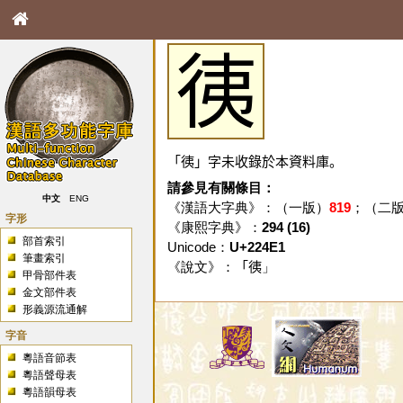
𢓡
「𢓡」字未收錄於本資料庫。
請參見有關條目：
中文
ENG
《漢語大字典》：（一版）
819
；（二
字形
《康熙字典》：
294 (16)
部首索引
Unicode：
U+224E1
筆畫索引
《說文》：「
𢓡
」
甲骨部件表
金文部件表
形義源流通解
字音
粵語音節表
粵語聲母表
粵語韻母表