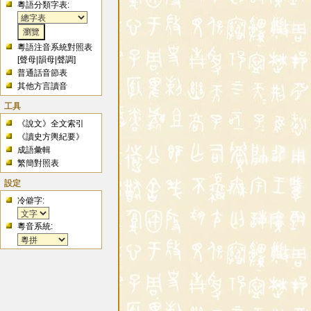
粵語分類字表:
粵語注音系統對照表
[
聲母
|
韻母
|
聲調
]
普通話音節表
其他方言讀音
工具
《說文》全文索引
《讀史方輿紀要》
成語彙輯
繁簡對照表
設定
冷僻字:
粵音系統: