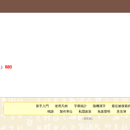
版）
880
新手入門
使用凡例
字庫統計
隨機漢字
最近被搜索
鳴謝
製作單位
私隱政策
免責聲明
意見簿
（
管理員
）