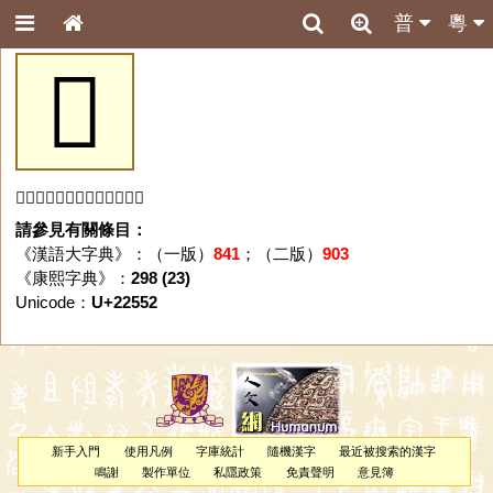
普
粵
𢕒
「𢕒」字未收錄於本資料庫。
請參見有關條目：
《漢語大字典》：（一版）
841
；（二版）
903
《康熙字典》：
298 (23)
Unicode：
U+22552
新手入門
使用凡例
字庫統計
隨機漢字
最近被搜索的漢字
鳴謝
製作單位
私隱政策
免責聲明
意見簿