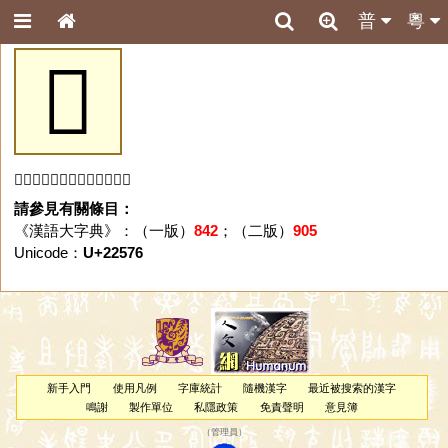
普
粵
𢕶
「𢕶」字未收錄於本資料庫。
請參見有關條目：
《漢語大字典》：（一版）
842
；（二版）
905
Unicode：
U+22576
新手入門
使用凡例
字庫統計
隨機漢字
最近被搜索的漢字
鳴謝
製作單位
私隱政策
免責聲明
意見簿
（
管理員
）