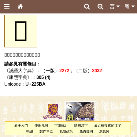
普
粵
𢖺
「𢖺」字未收錄於本資料庫。
請參見有關條目：
《漢語大字典》：（一版）
2272
；（二版）
2432
《康熙字典》：
305 (4)
Unicode：
U+225BA
新手入門
使用凡例
字庫統計
隨機漢字
最近被搜索的漢字
鳴謝
製作單位
私隱政策
免責聲明
意見簿