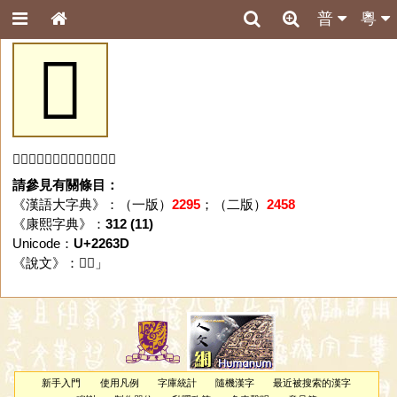
普
粵
𢘽
「𢘽」字未收錄於本資料庫。
請參見有關條目：
《漢語大字典》：（一版）
2295
；（二版）
2458
《康熙字典》：
312 (11)
Unicode：
U+2263D
《說文》：「
𢘽
」
新手入門
使用凡例
字庫統計
隨機漢字
最近被搜索的漢字