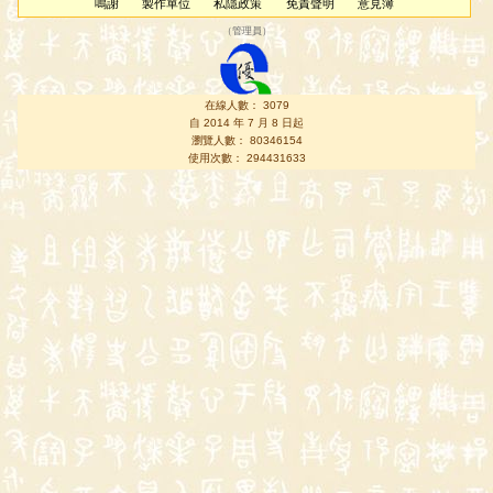
鳴謝
製作單位
私隱政策
免責聲明
意見簿
（
管理員
）
在線人數： 3079
自 2014 年 7 月 8 日起
瀏覽人數： 80346154
使用次數： 294431633