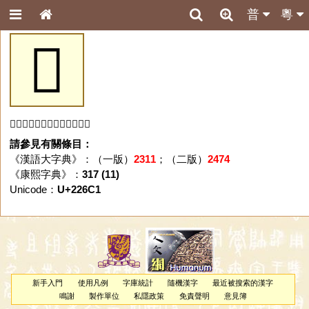
普
粵
𢛁
「𢛁」字未收錄於本資料庫。
請參見有關條目：
《漢語大字典》：（一版）
2311
；（二版）
2474
《康熙字典》：
317 (11)
Unicode：
U+226C1
新手入門
使用凡例
字庫統計
隨機漢字
最近被搜索的漢字
鳴謝
製作單位
私隱政策
免責聲明
意見簿