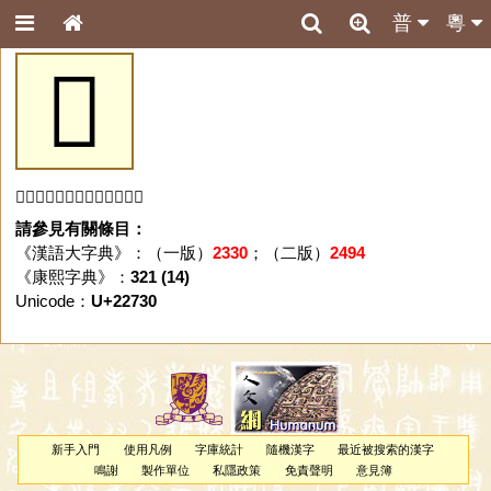
普
粵
𢜰
「𢜰」字未收錄於本資料庫。
請參見有關條目：
《漢語大字典》：（一版）
2330
；（二版）
2494
《康熙字典》：
321 (14)
Unicode：
U+22730
新手入門
使用凡例
字庫統計
隨機漢字
最近被搜索的漢字
鳴謝
製作單位
私隱政策
免責聲明
意見簿