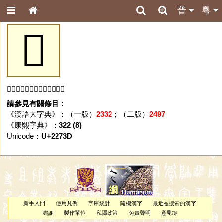
普
粵
𢜽
「𢜽」字未收錄於本資料庫。
請參見有關條目：
《漢語大字典》：（一版）
2332
；（二版）
2497
《康熙字典》：
322 (8)
Unicode：
U+2273D
新手入門
使用凡例
字庫統計
隨機漢字
最近被搜索的漢字
鳴謝
製作單位
私隱政策
免責聲明
意見簿